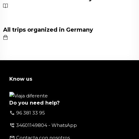
All trips organized in Germany
Know us
Do you need help?
call
96 381 33 95
perm_phone_msg
34601149804 - WhatsApp
email
Contacta con nosotros