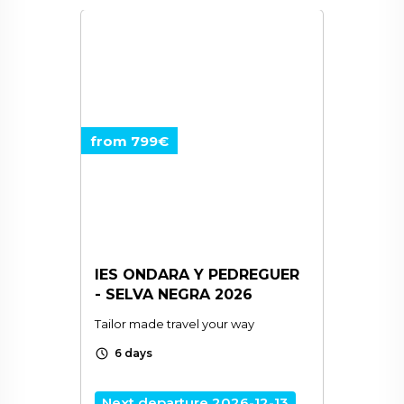
from 799€
IES ONDARA Y PEDREGUER
- SELVA NEGRA 2026
Tailor made travel your way
schedule
6 days
Next departure 2026-12-13