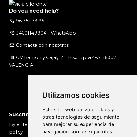
Do you need help?
call
96 381 33 95
perm_phone_msg
34601149804 - WhatsApp
email
Contacta con nosotros
map
G.V Ramón y Cajal, nº 1 Piso 1, pta 4-A 46007
VALENCIA
Utilizamos cookies
Este sitio web utiliza cookies y
Suscríbete
otras tecnologías de seguimiento
para mejorar su experiencia de
By entering your email, you accept our
Privacy
navegación con los siguientes
policy